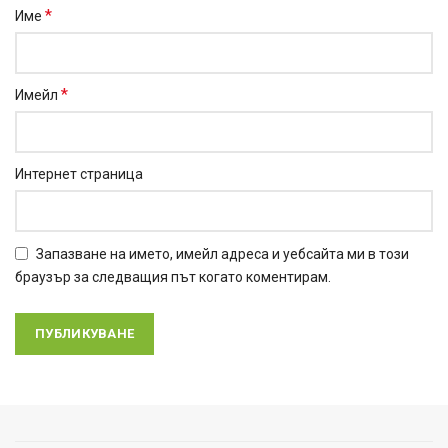
*
Име
*
Имейл
Интернет страница
Запазване на името, имейл адреса и уебсайта ми в този
браузър за следващия път когато коментирам.