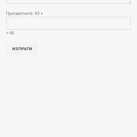
Пресметнете:
43 +
= 46