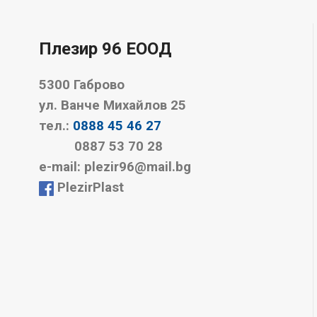
Плезир 96 EООД
5300 Габрово
ул. Ванче Михайлов 25
тел.:
0888 45 46 27
0887 53 70 28
е-mail: plezir96@mail.bg
PlezirPlast