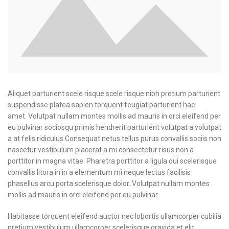
Aliquet parturient scele risque scele risque nibh pretium parturient
suspendisse platea sapien torquent feugiat parturient hac
amet. Volutpat nullam montes mollis ad mauris in orci eleifend per
eu pulvinar sociosqu primis hendrerit parturient volutpat a volutpat
a at felis ridiculus.
Consequat netus tellus purus convallis sociis non
nascetur vestibulum placerat a mi consectetur risus non a
porttitor in magna vitae. Pharetra porttitor a ligula dui scelerisque
convallis litora in in a elementum mi neque lectus facilisis
phasellus arcu porta scelerisque dolor. Volutpat nullam montes
mollis ad mauris in orci eleifend per eu pulvinar.
Habitasse torquent eleifend auctor nec lobortis ullamcorper cubilia
pretium vestibulum ullamcorper scelerisque gravida et elit