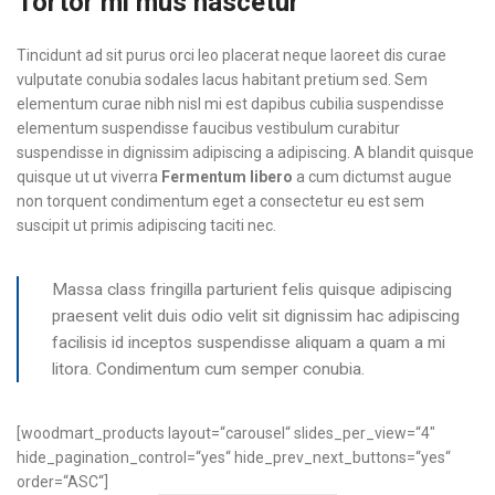
Tortor mi mus nascetur
Tincidunt ad sit purus orci leo placerat neque laoreet dis curae
vulputate conubia sodales lacus habitant pretium sed. Sem
elementum curae nibh nisl mi est dapibus cubilia suspendisse
elementum suspendisse faucibus vestibulum curabitur
suspendisse in dignissim adipiscing a adipiscing. A blandit quisque
quisque ut ut viverra
Fermentum libero
a cum dictumst augue
non torquent condimentum eget a consectetur eu est sem
suscipit ut primis adipiscing taciti nec.
Massa class fringilla parturient felis quisque adipiscing
praesent velit duis odio velit sit dignissim hac adipiscing
facilisis id inceptos suspendisse aliquam a quam a mi
litora. Condimentum cum semper conubia.
[woodmart_products layout=“carousel“ slides_per_view=“4″
hide_pagination_control=“yes“ hide_prev_next_buttons=“yes“
order=“ASC“]