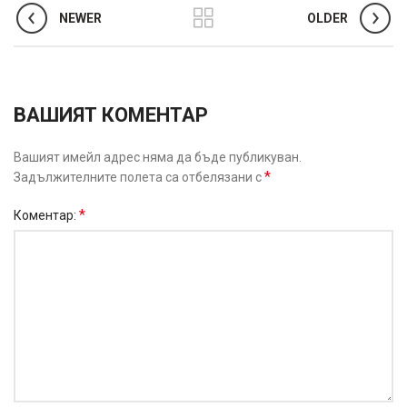
NEWER
OLDER
ВАШИЯТ КОМЕНТАР
Вашият имейл адрес няма да бъде публикуван.
*
Задължителните полета са отбелязани с
*
Коментар: