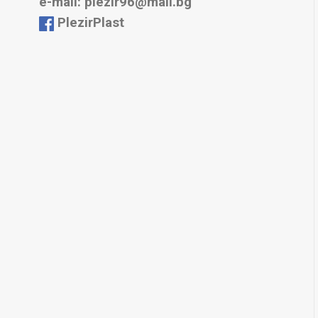
е-mail: plezir96@mail.bg
PlezirPlast