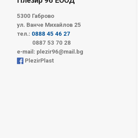
Плезир 96 EООД
5300 Габрово
ул. Ванче Михайлов 25
тел.:
0888 45 46 27
0887 53 70 28
е-mail: plezir96@mail.bg
PlezirPlast