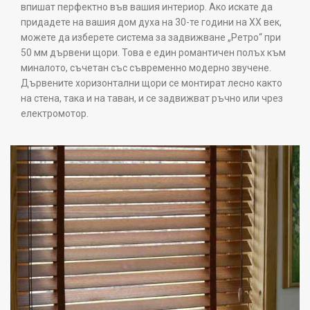
впишат перфектно във вашия интериор. Ако искате да
придадете на вашия дом духа на 30-те години на XX век,
можете да изберете система за задвижване „Ретро“ при
50 мм дървени щори. Това е един романтичен полъх към
миналото, съчетан със съвременно модерно звучене.
Дървените хоризонтални щори се монтират лесно както
на стена, така и на таван, и се задвижват ръчно или чрез
електромотор.