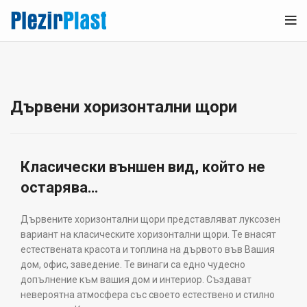
Дървени хоризонтални щори
Класически външен вид, който не
остарява…
Дървените хоризонтални щори представляват луксозен
вариант на класическите хоризонтални щори. Те внасят
естествената красота и топлина на дървото във Вашия
дом, офис, заведение. Те винаги са едно чудесно
допълнение към вашия дом и интериор. Създават
невероятна атмосфера със своето естествено и стилно