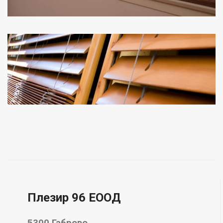
Плезир 96 EООД