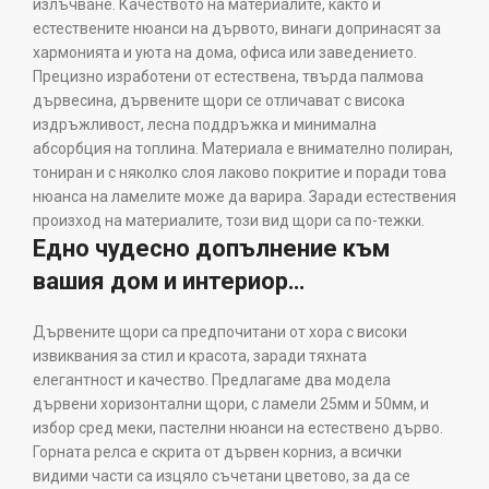
излъчване. Качеството на материалите, както и
естествените нюанси на дървото, винаги допринасят за
хармонията и уюта на дома, офиса или заведението.
Прецизно изработени от естествена, твърда палмова
дървесина, дървените щори се отличават с висока
издръжливост, лесна поддръжка и минимална
абсорбция на топлина. Материала е внимателно полиран,
тониран и с няколко слоя лаково покритие и поради това
нюанса на ламелите може да варира. Заради естествения
произход на материалите, този вид щори са по-тежки.
Едно чудесно допълнение към
вашия дом и интериор…
Дървените щори са предпочитани от хора с високи
извиквания за стил и красота, заради тяхната
елегантност и качество. Предлагаме два модела
дървени хоризонтални щори, с ламели 25мм и 50мм, и
избор сред меки, пастелни нюанси на естествено дърво.
Горната релса е скрита от дървен корниз, а всички
видими части са изцяло съчетани цветово, за да се