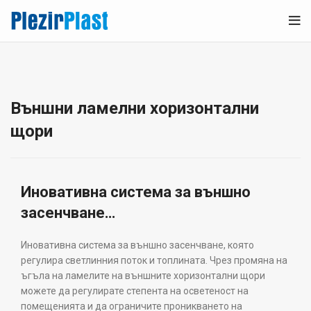
Външни ламелни хоризонтални
щори
Иновативна система за външно
засенчване…
Иновативна система за външно засенчване, която
регулира светлинния поток и топлината. Чрез промяна на
ъгъла на ламелите на външните хоризонтални щори
можете да регулирате степента на осветеност на
помещенията и да ограничите проникването на