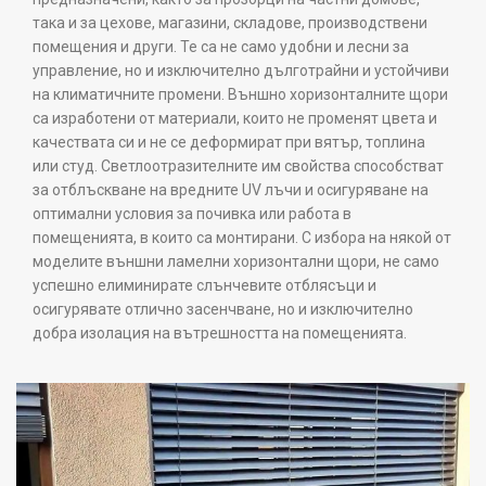
така и за цехове, магазини, складове, производствени
помещения и други. Те са не само удобни и лесни за
управление, но и изключително дълготрайни и устойчиви
на климатичните промени. Външно хоризонталните щори
са изработени от материали, които не променят цвета и
качествата си и не се деформират при вятър, топлина
или студ. Светлоотразителните им свойства способстват
за отблъскване на вредните UV лъчи и осигуряване на
оптимални условия за почивка или работа в
помещенията, в които са монтирани. С избора на някой от
моделите външни ламелни хоризонтални щори, не само
успешно елиминирате слънчевите отблясъци и
осигурявате отлично засенчване, но и изключително
добра изолация на вътрешността на помещенията.