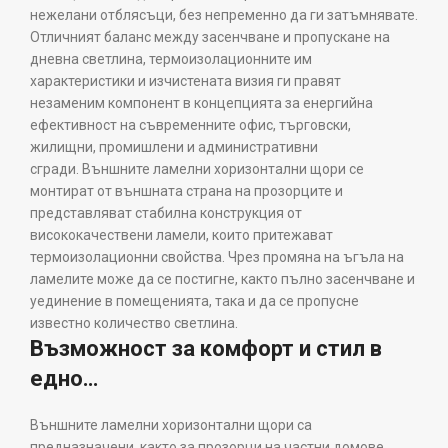
нежелани отблясъци, без непременно да ги затъмнявате.
Отличният баланс между засенчване и пропускане на
дневна светлина, термоизолационните им
характеристики и изчистената визия ги правят
незаменим компонент в концепцията за енергийна
ефективност на съвременните офис, търговски,
жилищни, промишлени и административни
сгради. Външните ламелни хоризонтални щори се
монтират от външната страна на прозорците и
представляват стабилна конструкция от
висококачествени ламели, които притежават
термоизолационни свойства. Чрез промяна на ъгъла на
ламелите може да се постигне, както пълно засенчване и
уединение в помещенията, така и да се пропусне
известно количество светлина.
Възможност за комфорт и стил в
едно…
Външните ламелни хоризонтални щори са
предназначени, както за прозорци на частни домове,